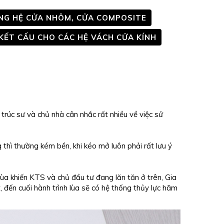
NG HỆ CỬA NHÔM, CỬA COMPOSITE
 KẾT CẤU CHO CÁC HỆ VÁCH CỬA KÍNH
 trúc sư và chủ nhà cân nhắc rất nhiều về việc sử
thì thường kém bền, khi kéo mở luôn phải rất lưu ý
lùa khiến KTS và chủ đầu tư đang lăn tăn ở trên, Gia
 đến cuối hành trình lùa sẽ có hệ thống thủy lực hãm