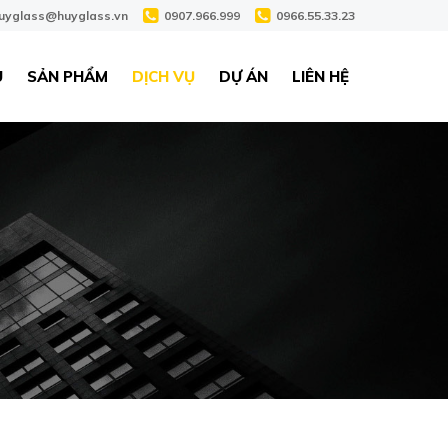
uyglass@huyglass.vn
0907.966.999
0966.55.33.23
U
SẢN PHẨM
DỊCH VỤ
DỰ ÁN
LIÊN HỆ