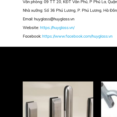
Văn phòng: 09 TT 20, KĐT Văn Phú, P Phú La, Quậ
Nhà xưởng: Số 36 Phú Lương, P. Phú Lương, Hà Đôn
Email: huyglass@huyglass.vn
Website:
https://huyglass.vn/
Facebook:
https://www.facebook.com/huyglass.vn