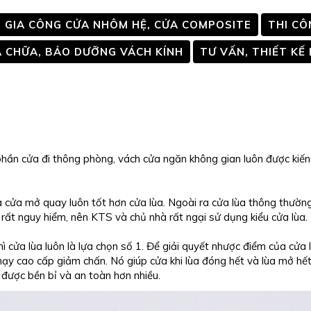
GIA CÔNG CỬA NHÔM HỆ, CỬA COMPOSITE
THI CÔ
 CHỮA, BẢO DƯỠNG VÁCH KÍNH
TƯ VẤN, THIẾT KẾ
ì phần cửa đi thông phòng, vách cửa ngăn không gian luôn được kiến
 cửa mở quay luôn tốt hơn cửa lùa. Ngoài ra cửa lùa thông thường 
ất nguy hiểm, nên KTS và chủ nhà rất ngại sử dụng kiểu cửa lùa.
ì cửa lùa luôn là lựa chọn số 1. Để giải quyết nhược điểm của cửa 
ạy cao cấp giảm chấn. Nó giúp cửa khi lùa đóng hết và lùa mở hết,
 được bền bỉ và an toàn hơn nhiều.