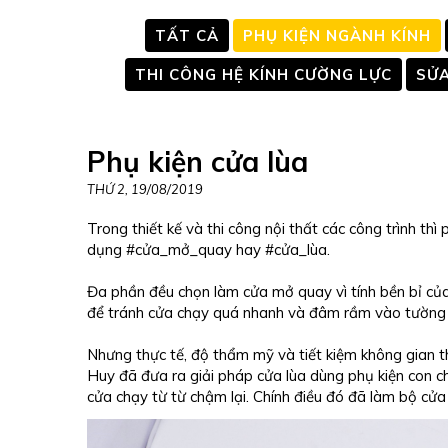
TẤT CẢ
PHỤ KIỆN NGÀNH KÍNH
THI CÔNG HỆ KÍNH CƯỜNG LỰC
SỬA
Phụ kiện cửa lùa
THỨ 2, 19/08/2019
Trong thiết kế và thi công nội thất các công trình th
dụng #cửa_mở_quay hay #cửa_lùa.
Đa phần đều chọn làm cửa mở quay vì tính bền bỉ của
để tránh cửa chạy quá nhanh và đâm rầm vào tường r
Nhưng thực tế, độ thẩm mỹ và tiết kiệm không gian th
Huy đã đưa ra giải pháp cửa lùa dùng phụ kiện con ch
cửa chạy từ từ chậm lại. Chính điều đó đã làm bộ cửa